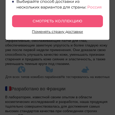
Выбирайте способ доставки из
545
начислим после покупки
нескольких вариантов для страны:
Россия
СМОТРЕТЬ КОЛЛЕКЦИЮ
О продукте
Поменять страну доставки
Эффективные, омолаживающие патчи для глаз,
обеспечивающие заметную упругость и более гладкую кожу
уже после первой недели применения. Они доказали свою
способность улучшать качество кожи, уменьшать признаки
старения и придавать коже сияние и эластичность, а также
уменьшать темные круги под глазами.
Для всех типов кожи
Без парабенов
Не тестировалось на животных
Разработано во Франции
В лаборатории, известной своим опытом в области
косметических исследований и разработок, наша продукция
тщательно совершенствовалась для достижения самых
высоких стандартов качества при соблюдении строгих