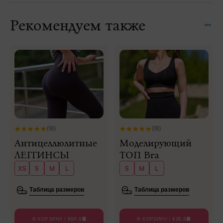
Рекомендуем также
(18)
(18)
Антицеллюлитные
Моделирующий
ЛЕГГИНСЫ
ТОП Bra
XS
S
M
L
S
M
L
Таблица размеров
Таблица размеров
В КОРЗИНУ | €59.5
В КОРЗИНУ | €35.5