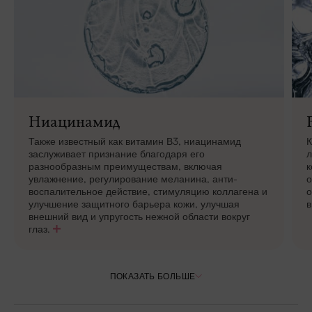
Ниацинамид
Также известный как витамин В3, ниацинамид
К
заслуживает признание благодаря его
л
разнообразным преимуществам, включая
к
увлажнение, регулирование меланина, анти-
о
воспалительное действие, стимуляцию коллагена и
о
улучшение защитного барьера кожи, улучшая
в
внешний вид и упругость нежной области вокруг
глаз.
ПОКАЗАТЬ БОЛЬШЕ